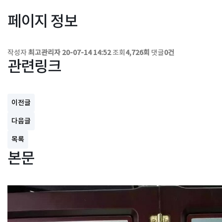
페이지 정보
작성자
최고관리자
20-07-14 14:52
조회
4,726회
댓글
0건
관련링크
이전글
다음글
목록
본문