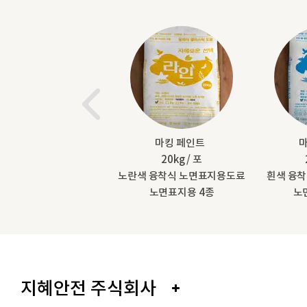
경 기능성 천연마감재
마킹 페인트
(가족플러스)
20kg / 포
노란색 융착식 노면표지용도료
흰색 융
노면표지용 4종
노
지혜안전 주식회사