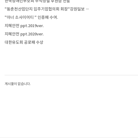
한국장애인부모회 추석명절 후원금 전달
"동춘천산업단지 입주기업협의회 회장"강원일보 …
"아너 소사이어티 " 인증패 수여.
지혜안전 ppt.2019ver.
지혜안전 ppt.2020ver.
대한유도회 공로패 수상
게시물이 없습니다.