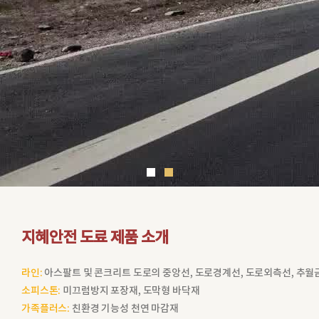
지혜안전 도료 제품 소개
라인:
아스팔트 및 콘크리트 도로의 중앙선, 도로경계선, 도로외측선, 추월금
소피스톤:
미끄럼방지 포장재, 도막형 바닥재
가족플러스:
친환경 기능성 천연 마감재